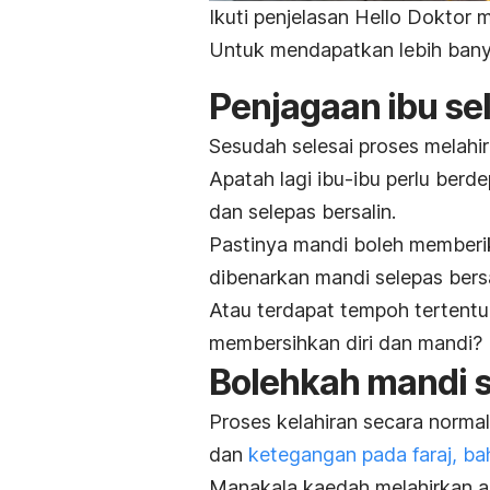
Ikuti penjelasan Hello Doktor
Untuk mendapatkan lebih banya
Penjagaan ibu se
Sesudah selesai proses melahir
Apatah lagi
ibu-ibu perlu berd
dan selepas bersalin.
Pastinya mandi boleh memberik
dibenarkan mandi selepas bers
Atau terdapat tempoh tertentu
membersihkan diri dan mandi?
Bolehkah mandi s
Proses kelahiran secara norm
dan
ketegangan pada faraj, b
Manakala kaedah melahirkan an