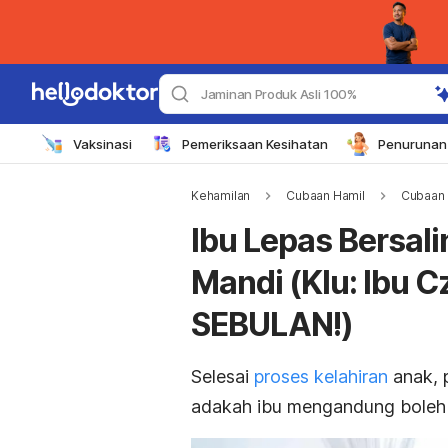
Jaminan Produk Asli 100%
Vaksinasi
Pemeriksaan Kesihatan
Penurunan 
Kehamilan
Cubaan Hamil
Cubaan 
Ibu Lepas Bersalin
Mandi (Klu: Ibu C
SEBULAN!)
Selesai
proses kelahiran
anak, 
adakah ibu mengandung boleh 