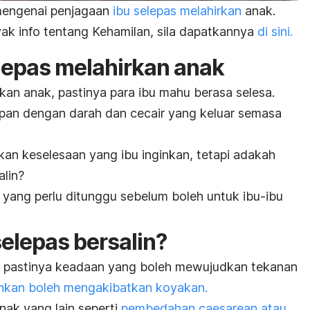
 mengenai penjagaan
ibu selepas melahirkan
anak.
k info tentang Kehamilan, sila dapatkannya
di sini.
lepas melahirkan anak
kan anak, pastinya para ibu mahu berasa selesa.
epan dengan darah dan cecair yang keluar semasa
an keselesaan yang ibu inginkan, tetapi adakah
alin?
 yang perlu ditunggu sebelum boleh untuk ibu-ibu
elepas bersalin?
al pastinya keadaan yang boleh mewujudkan tekanan
ahkan boleh mengakibatkan koyakan.
ak yang lain seperti
pembedahan caesarean atau