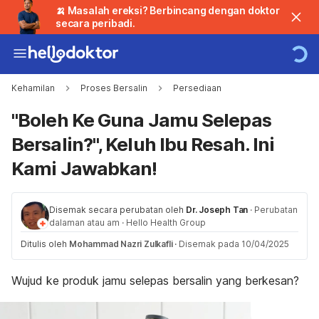
🍌 Masalah ereksi? Berbincang dengan doktor
secara peribadi.
Kehamilan
Proses Bersalin
Persediaan
"Boleh Ke Guna Jamu Selepas
Bersalin?", Keluh Ibu Resah. Ini
Kami Jawabkan!
Disemak secara perubatan oleh
Dr. Joseph Tan
·
Perubatan
dalaman atau am
·
Hello Health Group
Ditulis oleh
Mohammad Nazri Zulkafli
·
Disemak pada 10/04/2025
Wujud ke produk jamu selepas bersalin yang berkesan?