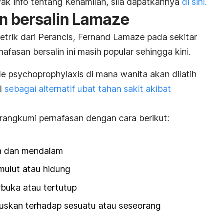
k info tentang Kehamilan, sila dapatkannya
di sini.
n bersalin Lamaze
etrik dari Perancis, Fernand Lamaze pada sekitar
afasan bersalin ini masih popular sehingga kini.
de
psychoprophylaxis
di mana wanita akan dilatih
al
sebagai alternatif ubat tahan sakit akibat
rangkumi pernafasan dengan cara berikut:
an dan mendalam
ulut atau hidung
rbuka atau tertutup
uskan terhadap sesuatu atau seseorang