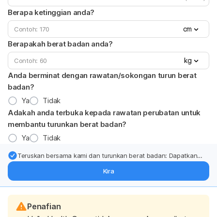
Berapa ketinggian anda?
cm
Berapakah berat badan anda?
kg
Anda berminat dengan rawatan/sokongan turun berat
badan?
Ya
Tidak
Adakah anda terbuka kepada rawatan perubatan untuk
membantu turunkan berat badan?
Ya
Tidak
Teruskan bersama kami dan turunkan berat badan: Dapatkan
kemas kini pakar tentang rawatan & sokongan penurunan berat
Kira
badan terus ke (peti masuk > inbox) anda.
Penafian