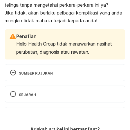
telinga tanpa mengetahui perkara-perkara ini ya?
Jika tidak, akan berlaku pelbagai komplikasi yang anda
mungkin tidak mahu ia terjadi kepada anda!
Penafian
Hello Health Group tidak menawarkan nasihat
perubatan, diagnosis atau rawatan.
SUMBER RUJUKAN
Piercings: How to prevent complications. 
SEJARAH
https://www.mayoclinic.org/healthy-lifestyle/adult-
health/in-depth/piercings/art-20047317, Accessed 
Versi Terbaru
on April 29, 2022
29/04/2022
CARING FOR PIERCED EARS. 
Ditulis oleh 
Ahmad Farid
Adakah artikel ini bermanfaat?