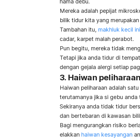
hama debu.
Mereka adalah pepijat mikrosk
bilik tidur kita yang merupak
Tambahan itu,
makhluk kecil i
cadar, karpet malah perabot.
Pun begitu, mereka tidak meng
Tetapi jika anda tidur di tem
dengan gejala alergi setiap pagi
3. Haiwan peliharaa
Haiwan peliharaan adalah satu 
terutamanya jika si gebu anda ti
Sekiranya anda tidak tidur be
dan bertebaran di kawasan bilik
Bagi mengurangkan risiko berla
elakkan
haiwan kesayangan
an