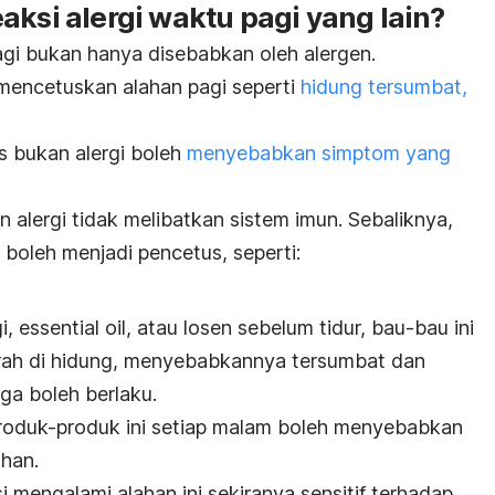
aksi alergi waktu pagi yang lain?
gi bukan hanya disebabkan oleh alergen.
h mencetuskan alahan pagi seperti
hidung tersumbat,
itis bukan alergi boleh
menyebabkan simptom yang
n alergi tidak melibatkan sistem imun. Sebaliknya,
 boleh menjadi pencetus, seperti:
i,
essential oil
, atau losen sebelum tidur, bau-bau ini
rah di hidung, menyebabkannya tersumbat dan
uga boleh berlaku.
oduk-produk ini setiap malam boleh menyebabkan
han.
si mengalami alahan ini sekiranya sensitif terhadap