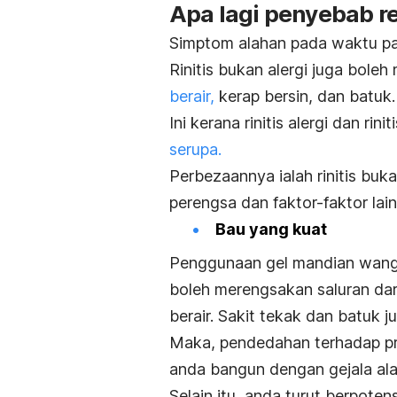
Apa lagi penyebab re
Simptom alahan pada waktu pa
Rinitis bukan alergi juga bole
berair,
kerap bersin, dan batuk.
Ini kerana rinitis alergi dan rin
serupa.
Perbezaannya ialah rinitis buka
perengsa dan faktor-faktor lain
Bau yang kuat
Penggunaan gel mandian wang
boleh merengsakan saluran da
berair. Sakit tekak dan batuk j
Maka, pendedahan terhadap pr
anda bangun dengan gejala ala
Selain itu, anda turut berpoten