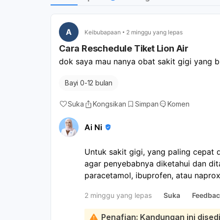
A
Keibubapaan
2 minggu yang lepas
Cara Reschedule Tik𝐞t Lion Air
dok saya mau nanya obat sakit gigi yang 
Bayi 0-12 bulan
Suka
Kongsikan
Simpan
Komen
Ai Ni
Untuk sakit gigi, yang paling cepat 
agar penyebabnya diketahui dan dita
paracetamol, ibuprofen, atau napr
sementara, tetapi tidak menyembuhk
2 minggu yang lepas
Suka
Feedbac
mungkin perlu antibiotik dari dokter:
Sementara di rumah, Anda bisa coba
Penafian: Kandungan ini dise