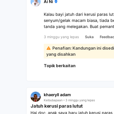
Ai Ni
Kalau bayi jatuh dari kerusi paras 
senyum/gelak macam biasa, tiada be
tanda yang melegakan. Buat pemant
rancang:
3 minggu yang lepas
Suka
Feedba
Apa yang perlu dibuat sekarang: per
lebam, pendarahan atau perubahan ti
Penafian: Kandungan ini dise
aktiviti lasak, dan tenangkan dia jik
yang disahkan
seperti biasa. Segera bawa ke dokt
seperti muntah berulang, susah ban
Topik berkaitan
tak berhenti, pendarahan, benjol be
biasa. Jika semuanya kekal normal, 
khaeryll adam
Keibubapaan
3 minggu yang lepas
Jatuh kerusi paras lutut
Hai doc, anak saya baru jatuh kerusi paras 