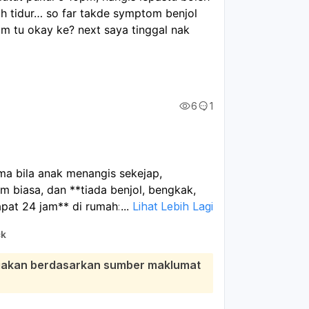
 tidur… so far takde symptom benjol 
tu okay ke? next saya tinggal nak 
6
1
ma bila anak menangis sekejap,
biasa, dan **tiada benjol, bengkak,
apat 24 jam** di rumah:
...
Lihat Lebih Lagi
an: tenangkan anak, periksa kepala dan
ck
 rehat, dan elakkan aktiviti lasak. Jika
aktif seperti biasa, itu tanda yang
diakan berdasarkan sumber maklumat
ktor/ke kecemasan
jika muncul mana-
ang, susah bangun atau terlalu
ampak pening/loya, berjalan tak stabil,