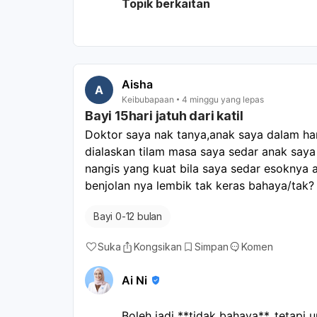
Topik berkaitan
sawan, pendarahan, atau perubahan t
perubahan selepas ini, dapatkan nas
Aisha
A
Keibubapaan
4 minggu yang lepas
Bayi 15hari jatuh dari katil
Doktor saya nak tanya,anak saya dalam hari 
dialaskan tilam masa saya sedar anak saya 
nangis yang kuat bila saya sedar esoknya a
benjolan nya lembik tak keras bahaya/tak?
Bayi 0-12 bulan
Suka
Kongsikan
Simpan
Komen
Ai Ni
Boleh jadi **tidak bahaya**, tetapi u