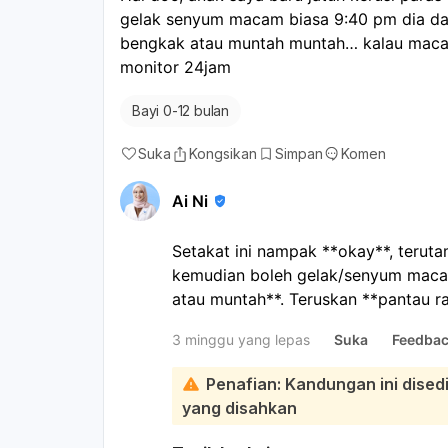
gelak senyum macam biasa 9:40 pm dia dah
bengkak atau muntah muntah… kalau macam 
monitor 24jam
Bayi 0-12 bulan
Suka
Kongsikan
Simpan
Komen
Ai Ni
Setakat ini nampak **okay**, teruta
kemudian boleh gelak/senyum macam 
atau muntah**. Teruskan **pantau r
Buat masa ini, ikut langkah penjaga
3 minggu yang lepas
Suka
Feedba
badan untuk kecederaan, pastikan dia
anak bangun seperti biasa dan masih 
Penafian: Kandungan ini dise
melegakan.
Segera bawa jumpa do
yang disahkan
mana tanda bahaya ini: muntah berul
mengantuk, menangis tak berhenti, n