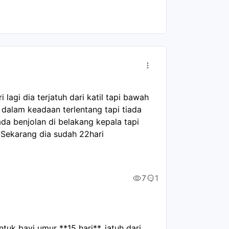
ingkah laku yang pelik. Jika ada
ihat doktor.
lagi dia terjatuh dari katil tapi bawah 
dalam keadaan terlentang tapi tiada 
da benjolan di belakang kepala tapi 
 Sekarang dia sudah 22hari
7
1
ntuk bayi umur **15 hari**, jatuh dari