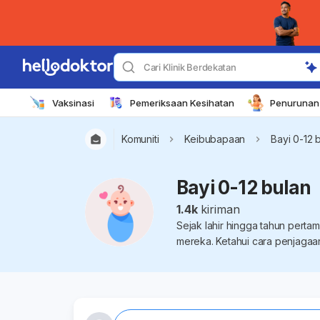
Cari Klinik Berdekatan
Vaksinasi
Pemeriksaan Kesihatan
Penurunan 
Komuniti
Keibubapaan
Bayi 0-12 
Bayi 0-12 bulan
1.4k
kiriman
Sejak lahir hingga tahun pert
mereka. Ketahui cara penjagaan 