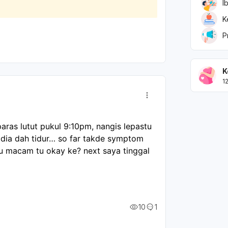
 Hindari aspirin, terutama pada anak.
I
iksakan ke dokter gigi.
K
P
K
1
aras lutut pukul 9:10pm, nangis lepastu 
ia dah tidur… so far takde symptom 
 macam tu okay ke? next saya tinggal 
10
1