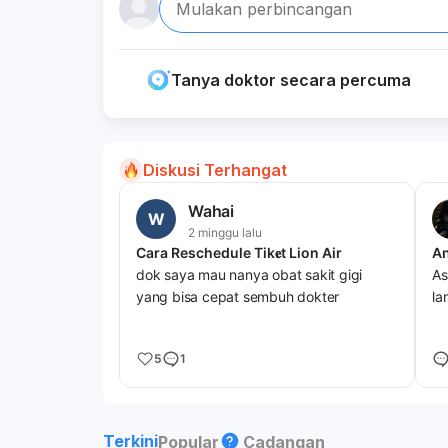
Mulakan perbincangan
Tanya doktor secara percuma
Diskusi Terhangat
Wahai
W
2 minggu lalu
Cara Reschedule Tik𝐞t Lion Air
dok saya mau nanya obat sakit gigi
As
yang bisa cepat sembuh dokter
la
5
1
Terkini
Popular
Cadangan