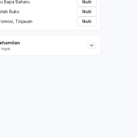
bu Bapa Baharu
Ikuti
elab Buku
Ikuti
romosi, Tinjauan
Ikuti
ehamilan
2
topik