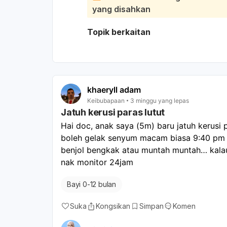
gunakan minyak cengkeh secukupnya.
yang disahkan
Jika nyeri tidak membaik, segera per
Topik berkaitan
khaeryll adam
Keibubapaan
3 minggu yang lepas
Jatuh kerusi paras lutut
Hai doc, anak saya (5m) baru jatuh kerusi p
boleh gelak senyum macam biasa 9:40 pm d
benjol bengkak atau muntah muntah… kalau
nak monitor 24jam
Bayi 0-12 bulan
Suka
Kongsikan
Simpan
Komen