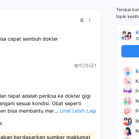
Terokai ko
topik kesi
0
K
bisa cepat sembuh dokter
1
1
5
1
B
K
P
dan tepat adalah periksa ke dokter gigi
K
ngani sesuai kondisi. Obat seperti
oxen bisa membantu meredakan nyeri
...
Lihat Lebih Lagi
P
an penyebabnya. Jika ada infeksi,
I
k
K
 kumur air garam, kompres es, atau
diakan berdasarkan sumber maklumat