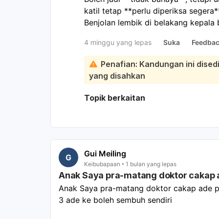
katil tetap **perlu diperiksa sege
Benjolan lembik di belakang kepala 
kepala**, tetapi pada bayi kecil kit
4 minggu yang lepas
Suka
Feedba
Pergi ke Jabatan Kecemasan / jumpa
tanda ini: muntah, mengantuk luar b
Penafian: Kandungan ini dise
berhenti, kurang menyusu, sawan, 
yang disahkan
menonjol, benjolan makin besar, atau
sekarang bayi
aktif, menyusu elok,
Topik berkaitan
itu lebih meyakinkan, tetapi sebab 
di kepala,
saya tetap sarankan pem
pastikan tiada kecederaan kepala y
rapat 24–48 jam, jangan tekan benjo
biasa. Jika ada perubahan, terus ke
Gui Meiling
G
Keibubapaan
1 bulan yang lepas
Anak Saya pra-matang doktor cakap 
Anak Saya pra-matang doktor cakap ade pen
3 ade ke boleh sembuh sendiri 