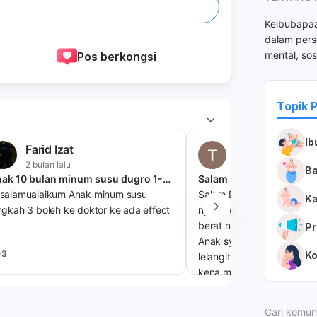
Keibubapa
dalam pers
mental, sos
Pos berkongsi
Topik 
Ib
Farid Izat
Timakjadz Tim
2 bulan lalu
2 bulan lalu
Ba
Anak 10 bulan minum susu dugro 1-3 tahun langkah 3
salamualaikum Anak minum susu
Salam Dr.. Sya mahu tnya.
Ka
ngkah 3 boleh ke doktor ke ada effect
nya 2bulan sudah.. Bbl ny
berat nya baru 3. 3
Pr
Anak sy mempunyai prob
3
Ko
lelangit dn tongue tie.. A
kena mengena dngn probl
1
Cari komun