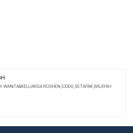
GH
LINIK WANITA&KELUARGA ROSHEN,53300,SETAPAK,WILAYAH