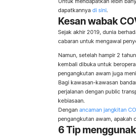
Untuk mendapatkan lebih banyak
dapatkannya
di sini
.
Kesan wabak CO
Sejak akhir 2019, dunia berh
cabaran untuk mengawal penye
Namun, setelah hampir 2 tahun
kembali dibuka untuk beroperas
pengangkutan awam juga meni
Bagi kawasan-kawasan bandar
perjalanan dengan
public trans
kebiasaan.
Dengan
ancaman jangkitan C
pengangkutan awam, apakah car
6 Tip mengguna