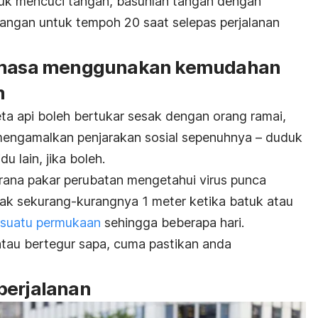
tuk me
ncuci tanga
n, basuhlah tangan dengan
angan untuk tempoh 20 saat selepas perjalanan
semasa menggunakan kemudahan
m
ta api boleh bertukar sesak dengan orang ramai,
 mengamalkan penjarakan sosial sepenuhnya – duduk
du lain, jika boleh.
erana pakar perubatan mengetahui virus punca
k sekurang-kurangnya 1 meter ketika batuk atau
esuatu permukaan
sehingga beberapa hari.
atau bertegur sapa, cuma pastikan anda
perjalanan