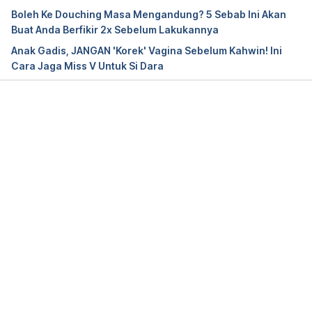
https://www.southernnevadahealthdistrict.org/faq-
Boleh Ke Douching Masa Mengandung? 5 Sebab Ini Akan
items/can-i-prevent-pregnancy-by-douching-after-
Buat Anda Berfikir 2x Sebelum Lakukannya
sex/
Anak Gadis, JANGAN 'Korek' Vagina Sebelum Kahwin! Ini
Cara Jaga Miss V Untuk Si Dara
Loading...