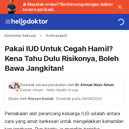
🍌 Masalah ereksi? Berbincang dengan doktor
secara peribadi.
Kesihatan Seksual
Kontraseptif
Pakai IUD Untuk Cegah Hamil?
Kena Tahu Dulu Risikonya, Boleh
Bawa Jangkitan!
Disemak secara perubatan oleh
Dr. Ahmad Wazir Aiman
·
Dokter Umum
·
Hello Health Group
Ditulis oleh
Nisreen Nadiah
·
Disemak pada 08/08/2023
Pemakaian alat perancang keluarga IUD
adalah antara
cara yang amat berkesan untuk mengelakkan kehamilan