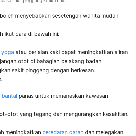
 biasa sakit pinggang ketika haid.
 boleh menyebabkan sesetengah wanita mudah
ikut cara di bawah ini:
i
yoga
atau berjalan kaki dapat meningkatkan aliran
angan otot di bahagian belakang badan.
kan sakit pinggang dengan berkesan.
s
n
bantal
panas untuk memanaskan kawasan
tot-otot yang tegang dan mengurangkan kesakitan.
leh meningkatkan
peredaran darah
dan melegakan