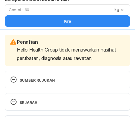
kg
Kira
Penafian
Hello Health Group tidak menawarkan nasihat
perubatan, diagnosis atau rawatan.
SUMBER RUJUKAN
Signs You’re Not Getting Enough Protein
SEJARAH
https://www.webmd.com/diet/ss/slideshow-not-
enough-protein-signs
 / Accessed on April 24, 2019.
Versi Terbaru
15/07/2020