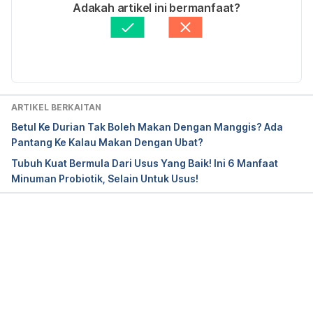
Ditulis oleh 
Asyikin Md Isa
Adakah artikel ini bermanfaat?
8 Signs and Symptoms of Protein Deficiency
Disemak secara perubatan oleh 
Dr. Amy Kor
Diperbaharui oleh: 
Muhammad Wa'iz
https://www.healthline.com/nutrition/protein-
deficiency-symptoms#section9
 / Accessed on April 
24, 2019.
ARTIKEL BERKAITAN
Betul Ke Durian Tak Boleh Makan Dengan Manggis? Ada
Pantang Ke Kalau Makan Dengan Ubat?
What is protein?
Tubuh Kuat Bermula Dari Usus Yang Baik! Ini 6 Manfaat
Minuman Probiotik, Selain Untuk Usus!
https://www.webmd.com/diabetes/qa/what-is-
protein
 / Accessed on April 24, 2019.
Loading...