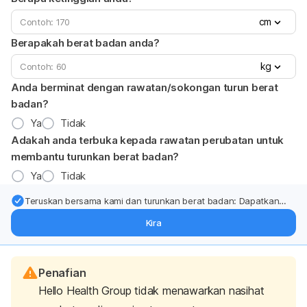
cm
Berapakah berat badan anda?
kg
Anda berminat dengan rawatan/sokongan turun berat
badan?
Ya
Tidak
Adakah anda terbuka kepada rawatan perubatan untuk
membantu turunkan berat badan?
Ya
Tidak
Teruskan bersama kami dan turunkan berat badan: Dapatkan
kemas kini pakar tentang rawatan & sokongan penurunan berat
Kira
badan terus ke (peti masuk > inbox) anda.
Penafian
Hello Health Group tidak menawarkan nasihat