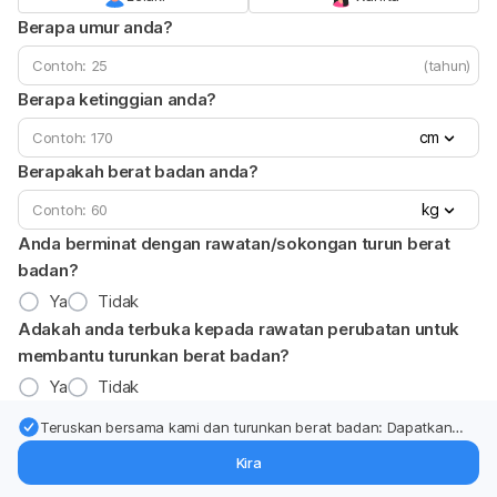
Berapa umur anda?
(tahun)
Berapa ketinggian anda?
cm
Berapakah berat badan anda?
kg
Anda berminat dengan rawatan/sokongan turun berat
badan?
Ya
Tidak
Adakah anda terbuka kepada rawatan perubatan untuk
membantu turunkan berat badan?
Ya
Tidak
Teruskan bersama kami dan turunkan berat badan: Dapatkan
kemas kini pakar tentang rawatan & sokongan penurunan berat
Kira
badan terus ke (peti masuk > inbox) anda.