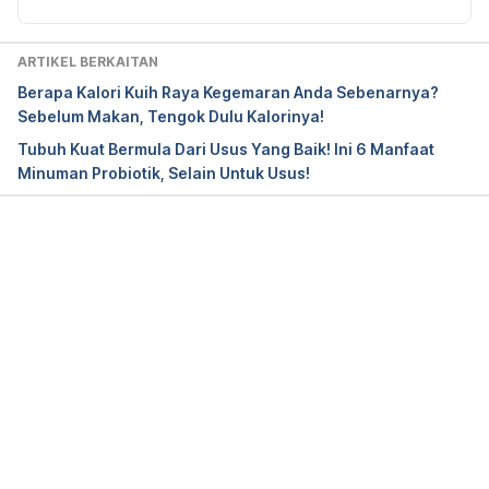
Label. 
https://www.fda.gov/food/nutrition-facts-
label/how-understand-and-use-nutrition-facts-
ARTIKEL BERKAITAN
label
. Diakses Januari 6, 2026.
Berapa Kalori Kuih Raya Kegemaran Anda Sebenarnya?
Sebelum Makan, Tengok Dulu Kalorinya!
Figuring Out Fat and Calories. 
Tubuh Kuat Bermula Dari Usus Yang Baik! Ini 6 Manfaat
https://kidshealth.org/en/teens/fat-calories.html
. 
Minuman Probiotik, Selain Untuk Usus!
Diakses Januari 6, 2026.
Nutrition Facts with Dr. Greger. 
https://nutritionfacts.org/audio/a-new-way-to-
Loading...
count-calories/
. Diakses Januari 6, 2026.