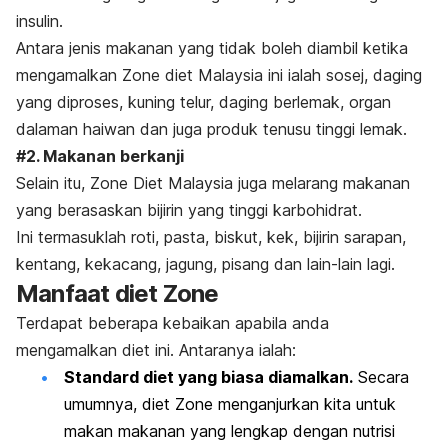
insulin.
Antara jenis makanan yang tidak boleh diambil ketika
mengamalkan Zone diet Malaysia ini ialah sosej, daging
yang diproses, kuning telur, daging berlemak, organ
dalaman haiwan dan juga produk tenusu tinggi lemak.
#2. Makanan berkanji
Selain itu, Zone Diet Malaysia juga melarang makanan
yang berasaskan bijirin yang tinggi karbohidrat.
Ini termasuklah roti, pasta, biskut, kek, bijirin sarapan,
kentang, kekacang, jagung, pisang dan lain-lain lagi.
Manfaat diet Zone
Terdapat beberapa kebaikan apabila anda
mengamalkan diet ini. Antaranya ialah:
Standard diet yang biasa diamalkan.
Secara
umumnya, diet Zone menganjurkan kita untuk
makan makanan yang lengkap dengan nutrisi