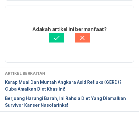
Versi Terbaru
Zone Diet. 
https://reference.jrank.org/diets/Zone_Diet.html
. 
10/05/2024
Accessed on January 24, 2022.
Ditulis oleh 
Muhammad Wa'iz
Adakah artikel ini bermanfaat?
Disemak secara perubatan oleh 
Dr. Ahmad Wazir 
The Zone™ Diet. 
https://nismat.org/patient-
Aiman
Diperbaharui oleh: 
Muhammad Wa'iz
care/patient-education/fitness/sports-nutrition/the-
zone-diet/
. Accessed on January 24, 2022.
Saturated Fat. 
https://www.heart.org/en/healthy-
ARTIKEL BERKAITAN
living/healthy-eating/eat-smart/fats/saturated-fats
. 
Kerap Mual Dan Muntah Angkara Asid Refluks (GERD)?
Accessed on January 24, 2022.
Cuba Amalkan Diet Khas Ini!
Berjuang Harungi Barah, Ini Rahsia Diet Yang Diamalkan
The Zone Diet. 
https://navs-
Survivor Kanser Nasofarinks!
online.org/articles/237/
. Accessed on January 24, 
2022.
Loading...