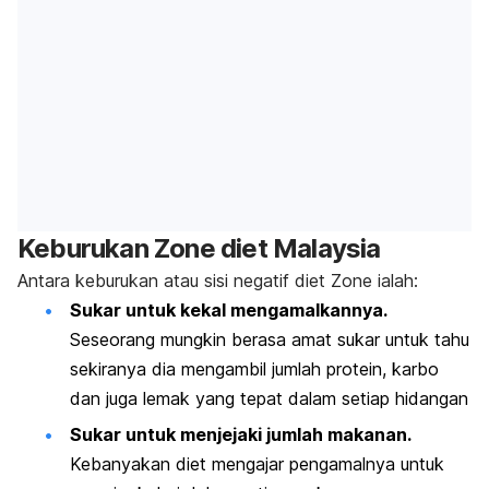
Keburukan Zone diet Malaysia
Antara keburukan atau sisi negatif diet Zone ialah:
Sukar untuk kekal mengamalkannya.
Seseorang mungkin berasa amat sukar untuk tahu
sekiranya dia mengambil jumlah protein, karbo
dan juga lemak yang tepat dalam setiap hidangan
Sukar untuk menjejaki jumlah makanan.
Kebanyakan diet mengajar pengamalnya untuk