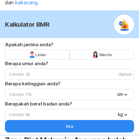
dan
kekacang
.
Kalkulator BMR
Apakah jantina anda?
Lelaki
Wanita
Berapa umur anda?
(tahun)
Berapa ketinggian anda?
cm
Berapakah berat badan anda?
kg
Kira