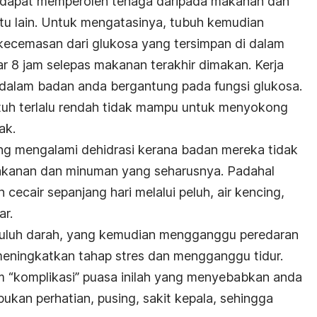
 dapat memperoleh tenaga daripada makanan dan
tu lain. Untuk mengatasinya, tubuh kemudian
kecemasan dari glukosa yang tersimpan di dalam
tar 8 jam selepas makanan terakhir dimakan. Kerja
 dalam badan anda bergantung pada fungsi glukosa.
atuh terlalu rendah tidak mampu untuk menyokong
ak.
ng mengalami dehidrasi kerana badan mereka tidak
akanan dan minuman yang seharusnya. Padahal
cecair sepanjang hari melalui peluh, air kencing,
r.
mbuluh darah, yang kemudian mengganggu peredaran
 meningkatkan tahap stres dan mengganggu tidur.
m “komplikasi” puasa inilah yang menyebabkan anda
ukan perhatian, pusing, sakit kepala, sehingga