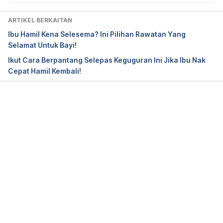
Premenstrual Syndrome. 
ARTIKEL BERKAITAN
https://medlineplus.gov/premenstrualsyndrome.html. 
Ibu Hamil Kena Selesema? Ini Pilihan Rawatan Yang
Accessed May 24, 2022.
Selamat Untuk Bayi!
Ikut Cara Berpantang Selepas Keguguran Ini Jika Ibu Nak
Am I Pregnant, or Is It Something Else? 
Cepat Hamil Kembali!
https://americanpregnancy.org/uncategorized/am-i-
pregnant-or-26970/. Accessed May 24, 2022.
Signs and symptoms of pregnancy. 
Loading...
https://www.nhs.uk/pregnancy/trying-for-a-
baby/signs-and-symptoms-of-pregnancy/. 
Accessed May 24, 2022.