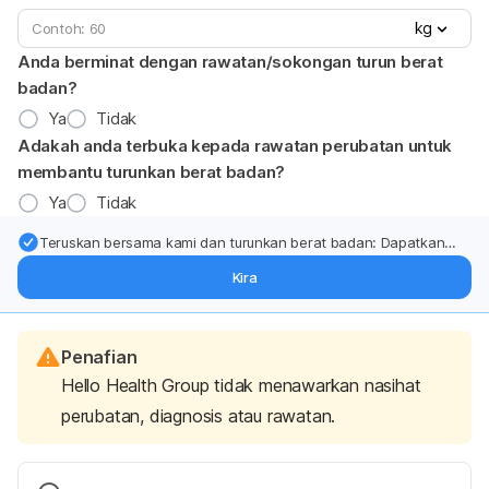
kg
Anda berminat dengan rawatan/sokongan turun berat
badan?
Ya
Tidak
Adakah anda terbuka kepada rawatan perubatan untuk
membantu turunkan berat badan?
Ya
Tidak
Teruskan bersama kami dan turunkan berat badan: Dapatkan
kemas kini pakar tentang rawatan & sokongan penurunan berat
Kira
badan terus ke (peti masuk > inbox) anda.
Penafian
Hello Health Group tidak menawarkan nasihat
perubatan, diagnosis atau rawatan.