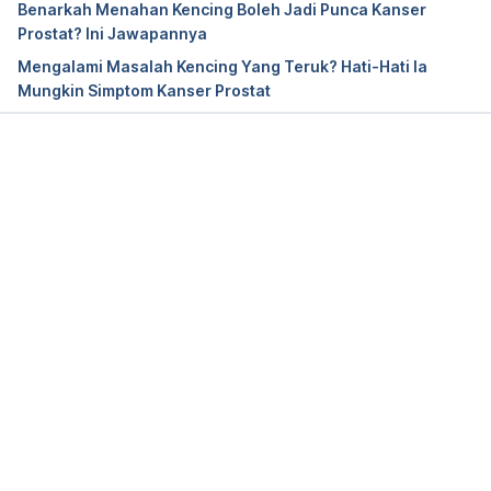
Benarkah Menahan Kencing Boleh Jadi Punca Kanser
depth/kegel-exercises-for-men/art-20045074
Prostat? Ini Jawapannya
Mengalami Masalah Kencing Yang Teruk? Hati-Hati Ia
Mungkin Simptom Kanser Prostat
Loading...