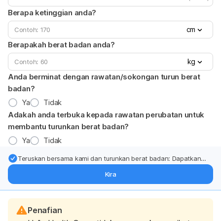
Berapa ketinggian anda?
cm
Berapakah berat badan anda?
kg
Anda berminat dengan rawatan/sokongan turun berat
badan?
Ya
Tidak
Adakah anda terbuka kepada rawatan perubatan untuk
membantu turunkan berat badan?
Ya
Tidak
Teruskan bersama kami dan turunkan berat badan: Dapatkan
kemas kini pakar tentang rawatan & sokongan penurunan berat
Kira
badan terus ke (peti masuk > inbox) anda.
Penafian