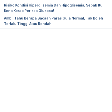
conditions/diabetes/in-depth/diabetes-diet/art-
Risiko Kondisi Hiperglisemia Dan Hipoglisemia, Sebab Itu
20044295, Accessed Apr 25 2024.
Kena Kerap Periksa Glukosa!
Ambil Tahu Berapa Bacaan Paras Gula Normal, Tak Boleh
Diabetes and Your Diet, 
Terlalu Tinggi Atau Rendah!
https://www.heart.org/en/health-
topics/diabetes/prevention–treatment-of-
diabetes/the-diabetic-diet, Accessed Apr 25 2024.
Loading...
The Diabetes Diet, 
https://www.helpguide.org/articles/diets/the-
diabetes-diet.htm, Accessed Apr 25 2024.