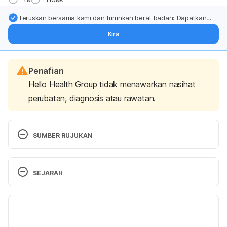
Teruskan bersama kami dan turunkan berat badan: Dapatkan
kemas kini pakar tentang rawatan & sokongan penurunan berat
Kira
badan terus ke (peti masuk > inbox) anda.
Penafian
Hello Health Group tidak menawarkan nasihat
perubatan, diagnosis atau rawatan.
SUMBER RUJUKAN
Diabetes. https://www.mayoclinic.org/diseases-
SEJARAH
conditions/diabetes/symptoms-causes/syc-
20371444. Accessed on December 12, 2022.
Versi Terbaru
What is 
13/12/2022