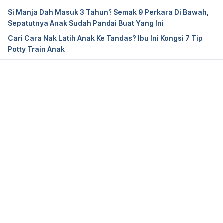
rrhea, Accessed Sep 13 2019.
Si Manja Dah Masuk 3 Tahun? Semak 9 Perkara Di Bawah,
Sepatutnya Anak Sudah Pandai Buat Yang Ini
Toddler’s Diarrhea, 
Cari Cara Nak Latih Anak Ke Tandas? Ibu Ini Kongsi 7 Tip
https://www.mottchildren.org/posts/your-
Potty Train Anak
child/toddlers-diarrhea, Accessed Sep 13 2019.
Toddler’s Diarrhea, 
https://www.rileychildrens.org/health-info/toddlers-
Loading...
diarrhea, Accessed Sep 13 2019.