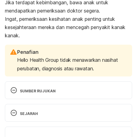
Jika terdapat kebimbangan, bawa anak untuk
mendapatkan pemeriksaan doktor segera.
Ingat, pemeriksaan kesihatan anak penting untuk
kesejahteraan mereka dan mencegah penyakit kanak
kanak.
Penafian
Hello Health Group tidak menawarkan nasihat
perubatan, diagnosis atau rawatan.
SUMBER RUJUKAN
All been accessed on March 15, 2021 from
SEJARAH
https://www.gracepointwellness.org/1272-child-
development-theory-middle-childhood-8-
Versi Terbaru
11/article/37675-importance-of-healthy-lifestyles