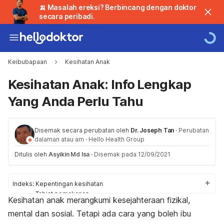
🍌 Masalah ereksi? Berbincang dengan doktor
secara peribadi.
Keibubapaan
Kesihatan Anak
Kesihatan Anak: Info Lengkap
Yang Anda Perlu Tahu
Disemak secara perubatan oleh
Dr. Joseph Tan
·
Perubatan
dalaman atau am
·
Hello Health Group
Ditulis oleh
Asyikin Md Isa
·
Disemak pada 12/09/2021
Indeks:
Kepentingan kesihatan
Tabiat pemakanan
Kesihatan anak merangkumi kesejahteraan fizikal,
Penyakit kanak-kanak
mental dan sosial. Tetapi ada cara yang boleh ibu
Tip mencegah penyakit
Pemeriksaan doktor