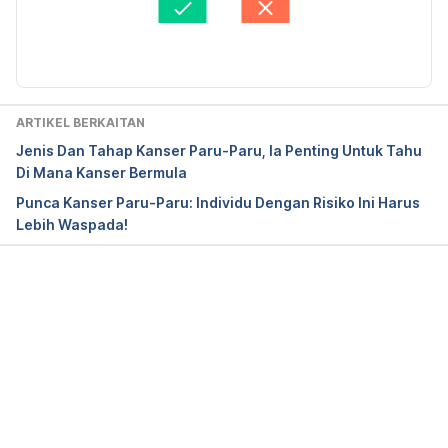
HealthProfessional/
). Diakses pada 2 November 
Aiman
Diperbaharui oleh: 
Nurul Halifah
2020.
A Comprehensive Review of Apples and Apple 
Components and Their Relationship to Human 
ARTIKEL BERKAITAN
Health. 
Jenis Dan Tahap Kanser Paru-Paru, Ia Penting Untuk Tahu
(
https://www.ncbi.nlm.nih.gov/pmc/articles/PMC31
Di Mana Kanser Bermula
83591/
). Diakses pada 2 November 2020.
Punca Kanser Paru-Paru: Individu Dengan Risiko Ini Harus
Lebih Waspada!
Curcumins-Rich Curry Diet and Pulmonary Function 
in Asian Older Adults. 
https://www.cancer.org/cancer/lung-
cancer/about/what-is.html.
 Diakses pada 2 
Loading...
November 2020.
Nutrition and COPD. https://www.lung.org/lung-
health-diseases/lung-disease-lookup/copd/living-
with-copd/nutrition. 
Diakses pada 2 November 