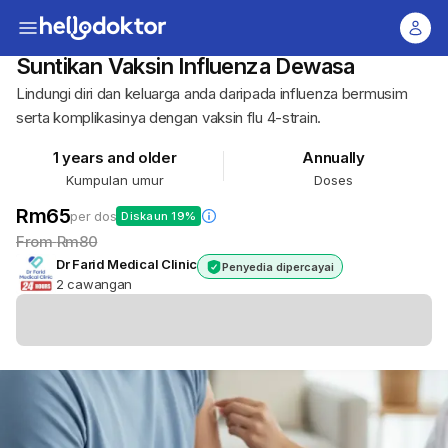
Suntikan Vaksin Influenza Dewasa
Lindungi diri dan keluarga anda daripada influenza bermusim
serta komplikasinya dengan vaksin flu 4-strain.
1 years and older
Annually
Kumpulan umur
Doses
Rm65
per dos
Diskaun 19%
From
Rm80
Dr Farid Medical Clinic
Penyedia dipercayai
2 cawangan
Butir Informasi Vaksin