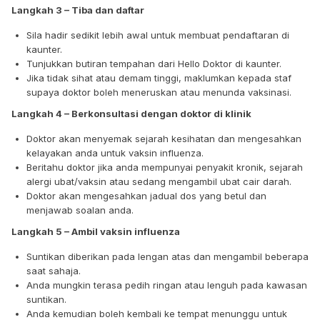
Langkah 3 – Tiba dan daftar
Sila hadir sedikit lebih awal untuk membuat pendaftaran di
kaunter.
Tunjukkan butiran tempahan dari Hello Doktor di kaunter.
Jika tidak sihat atau demam tinggi, maklumkan kepada staf
supaya doktor boleh meneruskan atau menunda vaksinasi.
Langkah 4 – Berkonsultasi dengan doktor di klinik
Doktor akan menyemak sejarah kesihatan dan mengesahkan
kelayakan anda untuk vaksin influenza.
Beritahu doktor jika anda mempunyai penyakit kronik, sejarah
alergi ubat/vaksin atau sedang mengambil ubat cair darah.
Doktor akan mengesahkan jadual dos yang betul dan
menjawab soalan anda.
Langkah 5 – Ambil vaksin influenza
Suntikan diberikan pada lengan atas dan mengambil beberapa
saat sahaja.
Anda mungkin terasa pedih ringan atau lenguh pada kawasan
suntikan.
Anda kemudian boleh kembali ke tempat menunggu untuk