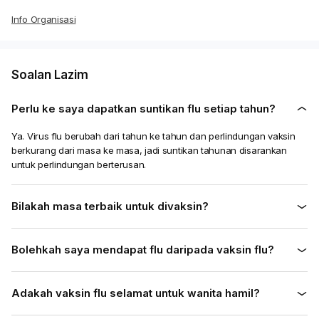
Info Organisasi
Soalan Lazim
Perlu ke saya dapatkan suntikan flu setiap tahun?
Ya. Virus flu berubah dari tahun ke tahun dan perlindungan vaksin
berkurang dari masa ke masa, jadi suntikan tahunan disarankan
untuk perlindungan berterusan.
Bilakah masa terbaik untuk divaksin?
Bolehkah saya mendapat flu daripada vaksin flu?
Adakah vaksin flu selamat untuk wanita hamil?