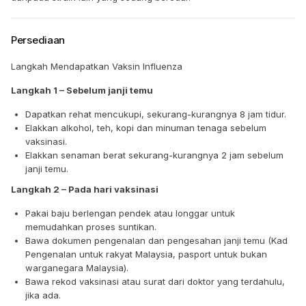
Persediaan
Langkah Mendapatkan Vaksin Influenza
Langkah 1 – Sebelum janji temu
Dapatkan rehat mencukupi, sekurang-kurangnya 8 jam tidur.
Elakkan alkohol, teh, kopi dan minuman tenaga sebelum
vaksinasi.
Elakkan senaman berat sekurang-kurangnya 2 jam sebelum
janji temu.
Langkah 2 – Pada hari vaksinasi
Pakai baju berlengan pendek atau longgar untuk
memudahkan proses suntikan.
Bawa dokumen pengenalan dan pengesahan janji temu (Kad
Pengenalan untuk rakyat Malaysia, pasport untuk bukan
warganegara Malaysia).
Bawa rekod vaksinasi atau surat dari doktor yang terdahulu,
jika ada.