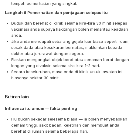
tempoh pemerhatian yang singkat.
Langkah 6 Pemerhatian dan penjagaan selepas itu
Duduk dan berehat di klinik selama kira-kira 30 minit selepas
vaksinasi anda supaya kakitangan boleh memantau keadaan
anda.
Jika anda mendapati sebarang gejala luar biasa seperti ruam,
sesak dada atau kesukaran bernafas, maklumkan kepada
doktor atau jururawat dengan segera.
Elakkan mengangkat objek berat atau senaman berat dengan
lengan yang divaksin selama kira-kira 1-2 hari.
Secara keseluruhan, masa anda di klinik untuk lawatan ini
biasanya sekitar 30 minit.
Butiran lain
Influenza itu umum — fakta penting
Flu bukan sekadar selesema biasa — ia boleh menyebabkan
demam tinggi, sakit badan, keletihan dan membuat anda
berehat di rumah selama beberapa hari.