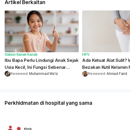
Artikel Berkaitan
Vaksin Kanak Kanak
HPV
Ibu Bapa Perlu Lindungi Anak Sejak
Ada Ketuat Alat Sulit? I
Usia Kecil, Ini Fungsi Sebenar
Bezakan Kutil Kelamin 
Vaksin HPV!
Reviewed
:
Muhammad Wa'iz
Sederhana Atau Teruk
Reviewed
:
Ahmad Farid
Perkhidmatan di hospital yang sama