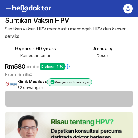
Suntikan Vaksin HPV
Suntikan vaksin HPV membantu mencegah HPV dan kanser
serviks.
9 years - 60 years
Annually
Kumpulan umur
Doses
Rm580
per dos
Diskaun 11%
From
Rm650
Klinik Medilove
Penyedia dipercayai
32 cawangan