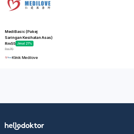
MediBasic (Pakej
Saringan Kesihatan Asas)
Rm55
Jimat
21%
Rm70
Klinik Medilove