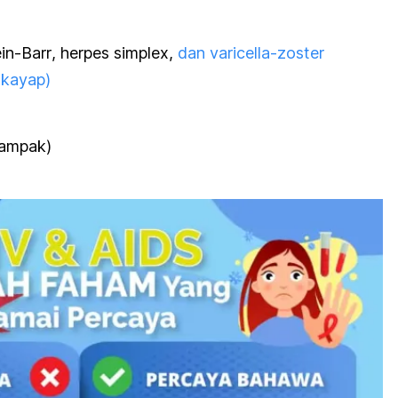
in-Barr
,
herpes simplex
,
dan varicella-zoster
 kayap)
ampak)