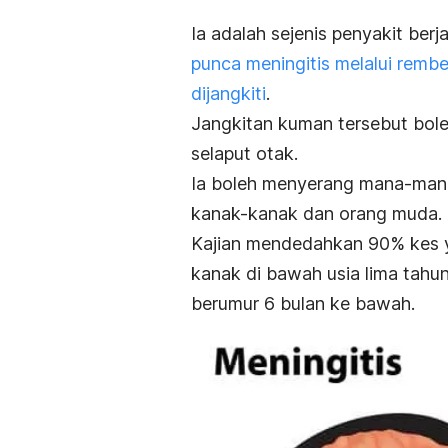
Ia adalah sejenis penyakit berj
punca meningitis melalui remb
dijangkiti
.
Jangkitan kuman tersebut bole
selaput otak.
Ia boleh menyerang mana-mana i
kanak-kanak dan orang muda.
Kajian mendedahkan 90% kes yan
kanak di bawah usia lima tahun
berumur 6 bulan ke bawah.