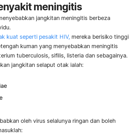
enyakit meningitis
menyebabkan jangkitan meningitis berbeza
idu.
k kuat seperti pesakit HIV,
mereka berisiko tinggi
setengah kuman yang menyebabkan meningitis
erium tuberculosis
, sifilis,
listeria
dan sebagainya.
an jangkitan selaput otak ialah:
iae
e
babkan oleh virus selalunya ringan dan boleh
masuklah: