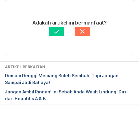
https://www.cdc.gov/coronavirus/2019-
ncov/about/transmission.html
20/04/2020
Ditulis oleh 
Ahmad Farid
Adakah artikel ini bermanfaat?
https://www.npr.org/sections/health-
Disemak secara perubatan oleh 
Dr. Gabriel Tang 
shots/2017/05/29/529878742/handshake-free-
Pei Yung
Diperbaharui oleh: 
Nurul Nazrah Nazarudin
zones-target-spread-of-germs-in-the-hospital
ARTIKEL BERKAITAN
Demam Denggi Memang Boleh Sembuh, Tapi Jangan
Sampai Jadi Bahaya!
Jangan Ambil Ringan! Ini Sebab Anda Wajib Lindungi Diri
dari Hepatitis A & B
Loading...