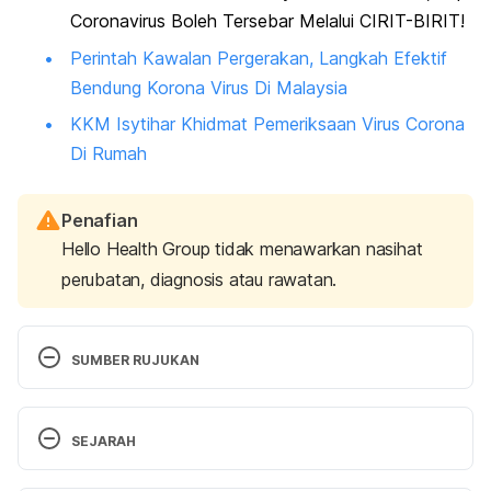
Coronavirus Boleh Tersebar Melalui CIRIT-BIRIT!
Perintah Kawalan Pergerakan, Langkah Efektif
Bendung Korona Virus Di Malaysia
KKM Isytihar Khidmat Pemeriksaan Virus Corona
Di Rumah
Penafian
Hello Health Group tidak menawarkan nasihat
perubatan, diagnosis atau rawatan.
SUMBER RUJUKAN
https://www.who.int/news-room/q-a-detail/q-a-
SEJARAH
coronaviruses
Versi Terbaru