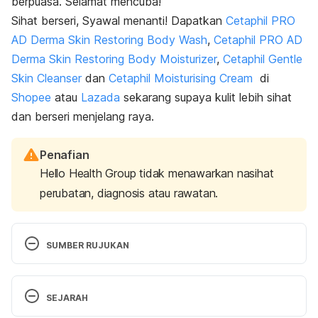
berpuasa. Selamat mencuba!
Sihat berseri, Syawal menanti! Dapatkan
Cetaphil PRO
AD Derma Skin Restoring Body Wash
,
Cetaphil PRO AD
Derma Skin Restoring Body Moisturizer
,
Cetaphil Gentle
Skin Cleanser
dan
Cetaphil Moisturising Cream
di
Shopee
atau
Lazada
sekarang supaya kulit lebih sihat
dan berseri menjelang raya.
Penafian
Hello Health Group tidak menawarkan nasihat
perubatan, diagnosis atau rawatan.
SUMBER RUJUKAN
Dry skin. 
https://www.mayoclinic.org/diseases-
SEJARAH
conditions/dry-skin/symptoms-causes/syc-