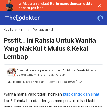
🍌 Masalah ereksi? Berbincang dengan doktor
secara peribadi.
Kesihatan Kulit
Penjagaan Kulit
Pssttt... Ini Rahsia Untuk Wanita
Yang Nak Kulit Mulus & Kekal
Lembap
Disemak secara perubatan oleh
Dr. Ahmad Wazir Aiman
·
Dokter Umum
·
Hello Health Group
Ditulis oleh
Nisreen Nadiah
·
Disemak pada 19/08/2021
Wanita mana yang tidak inginkan
kulit cantik dan sihat,
kan? Tahukah anda, dengan mempunyai hidrasi kulit