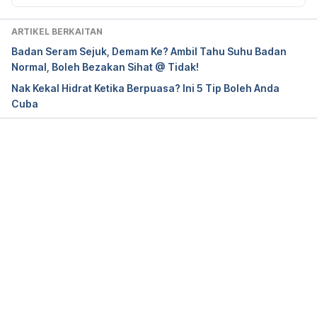
https://www.utmedicalcenter.org/the-importance-
ARTIKEL BERKAITAN
of-moisturizing/
Badan Seram Sejuk, Demam Ke? Ambil Tahu Suhu Badan
Normal, Boleh Bezakan Sihat @ Tidak!
https://www.aad.org/public/diseases/a-z/dry-skin-
Nak Kekal Hidrat Ketika Berpuasa? Ini 5 Tip Boleh Anda
treatment
Cuba
https://pubmed.ncbi.nlm.nih.gov/16538297/
Loading...