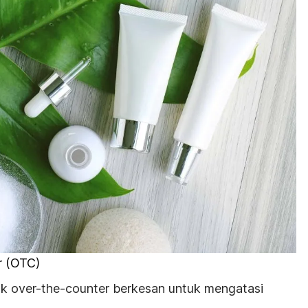
r
(OTC)
uk
over-the-counter
berkesan untuk mengatasi