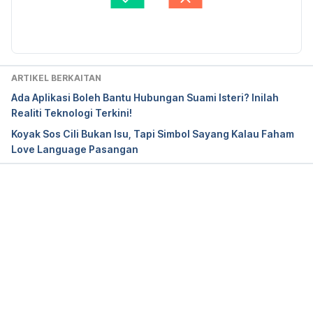
/Raw-oysters-really-are-aphrodisiacs-say-
Firdaus Rahim
Diperbaharui oleh: 
Norhanan Abdul Latip
scientists-and-now-is-the-time-to-eat-them.html. 
Accessed April 26, 2017.
Are oysters an aphrodisiac? 
ARTIKEL BERKAITAN
http://www.abc.net.au/health/talkinghealth/factbus
Ada Aplikasi Boleh Bantu Hubungan Suami Isteri? Inilah
ter/stories/2009/09/24/2695317.htm. Accessed 
Realiti Teknologi Terkini!
April 26, 2017.
Koyak Sos Cili Bukan Isu, Tapi Simbol Sayang Kalau Faham
Love Language Pasangan
Do aphrodisiacs work? The truth about foods like 
oysters and chocolate. 
http://www.cnbc.com/2017/02/14/do-
aphrodisiacs-work-the-truth-about-foods-like-
Loading...
oysters-and-chocolate.html. Accessed April 26, 
2017.
Aphrodisiacs: Better Sex or Just Bunk? 
http://www.webmd.com/sex-
relationships/features/want-better-sex#1. Accessed 