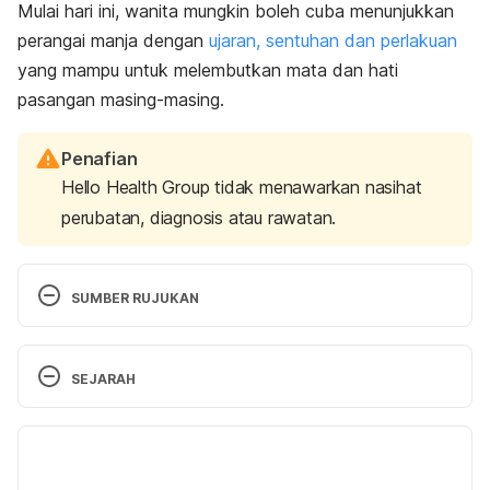
Mulai hari ini, wanita mungkin boleh cuba menunjukkan
perangai manja dengan
ujaran, sentuhan dan perlakuan
yang mampu untuk melembutkan mata dan hati
pasangan masing-masing.
Penafian
Hello Health Group tidak menawarkan nasihat
perubatan, diagnosis atau rawatan.
SUMBER RUJUKAN
My Partner Is Suddenly Not Interested In Sex – Am 
SEJARAH
I Normal?, https://healthcare.utah.edu/the-
scope/shows.php?shows=0_ersyl78n, Accessed 
Versi Terbaru
Sep 20 2022.
11/03/2025