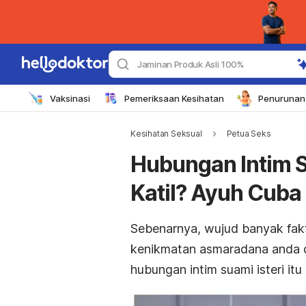
Jaminan Produk Asli 100%
Vaksinasi
Pemeriksaan Kesihatan
Penurunan 
Kesihatan Seksual
Petua Seks
Hubungan Intim S
Katil? Ayuh Cuba 
Sebenarnya, wujud banyak fa
kenikmatan asmaradana anda d
hubungan intim suami isteri it