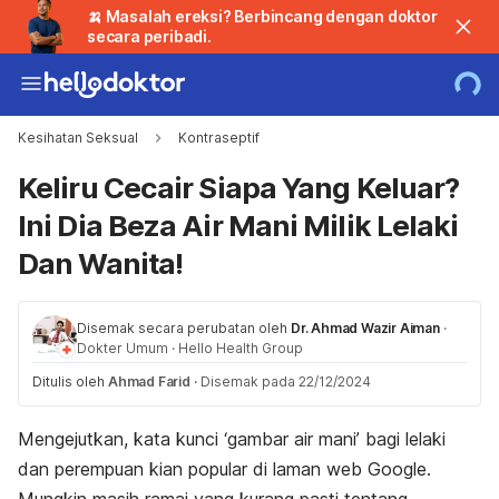
🍌 Masalah ereksi? Berbincang dengan doktor
secara peribadi.
Kesihatan Seksual
Kontraseptif
Keliru Cecair Siapa Yang Keluar?
Ini Dia Beza Air Mani Milik Lelaki
Dan Wanita!
Disemak secara perubatan oleh
Dr. Ahmad Wazir Aiman
·
Dokter Umum
·
Hello Health Group
Ditulis oleh
Ahmad Farid
·
Disemak pada 22/12/2024
Mengejutkan, kata kunci ‘gambar air mani’ bagi lelaki
dan perempuan kian popular di laman web
Google
.