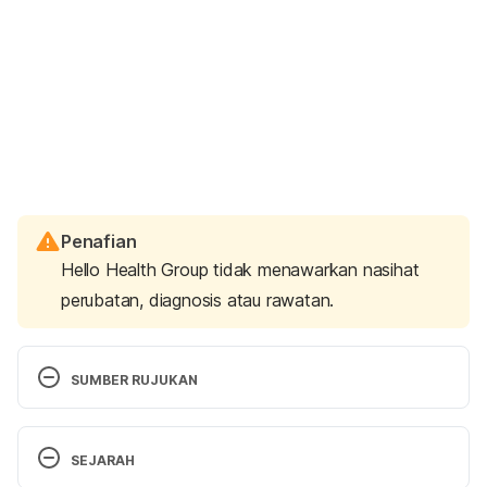
Penafian
Hello Health Group tidak menawarkan nasihat
perubatan, diagnosis atau rawatan.
SUMBER RUJUKAN
SEJARAH
We Need To Deal With Teenage Pregnancy 