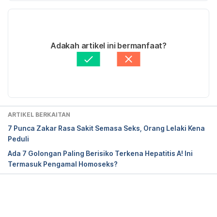
[Internet]. Star2.com. 2018 [cited 2019 May 15]. 
Versi Terbaru
Available from: 
https://www.star2.com/health/2018/11/14/dealing-
22/03/2021
with-teenage-pregnancy/
Ditulis oleh 
Ahmad Wazir Aiman Mohd Abdul Wahab
Adakah artikel ini bermanfaat?
Disemak secara perubatan oleh 
Dr. Gabriel Tang 
Pei Yung
Diperbaharui oleh: 
Ayu Idris
sti-estimates-fact-sheet-Feb-2013.pdf [Internet]. 
[cited 2019 May 15]. Available from: 
ARTIKEL BERKAITAN
https://www.cdc.gov/std/stats/sti-estimates-fact-
7 Punca Zakar Rasa Sakit Semasa Seks, Orang Lelaki Kena
sheet-Feb-2013.pdf
Peduli
Ada 7 Golongan Paling Berisiko Terkena Hepatitis A! Ini
Termasuk Pengamal Homoseks?
Sexually Transmitted Diseases: The trend in 
Malaysia [Internet]. MIMS News. [cited 2019 May 
Loading...
15]. Available from: 