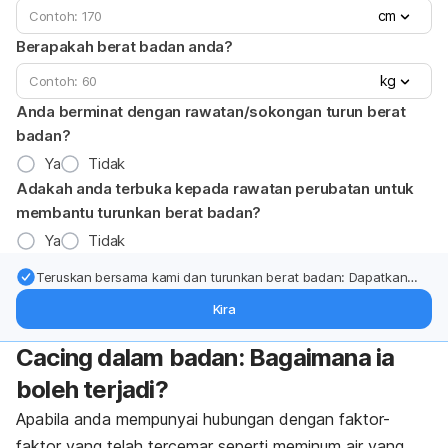
cm
Berapakah berat badan anda?
kg
Anda berminat dengan rawatan/sokongan turun berat
badan?
Ya
Tidak
Adakah anda terbuka kepada rawatan perubatan untuk
membantu turunkan berat badan?
Ya
Tidak
Teruskan bersama kami dan turunkan berat badan: Dapatkan
kemas kini pakar tentang rawatan & sokongan penurunan berat
Kira
badan terus ke (peti masuk > inbox) anda.
Cacing dalam badan: Bagaimana ia
boleh terjadi?
Apabila anda mempunyai hubungan dengan faktor-
faktor yang telah tercemar seperti meminum air yang