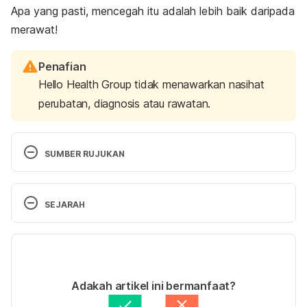
Apa yang pasti, mencegah itu adalah lebih baik daripada
merawat!
Penafian
Hello Health Group tidak menawarkan nasihat
perubatan, diagnosis atau rawatan.
SUMBER RUJUKAN
Tapeworm infection. 
SEJARAH
https://www.mayoclinic.org/diseases-
conditions/tapeworm/basics/symptoms/con-
Versi Terbaru
20025898, Accessed on June 10, 2020
07/10/2022
Parasites – Hookworm. 
Ditulis oleh 
Muhammad Wa'iz
Adakah artikel ini bermanfaat?
https://www.cdc.gov/parasites/hookworm/treatme
Disemak secara perubatan oleh 
Dr. Joseph Tan