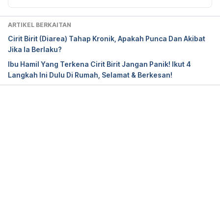
conditions/diarrhea/diagnosis-treatment/drc-
20352246. Accessed on December 3, 2022.
ARTIKEL BERKAITAN
Cirit Birit (Diarea) Tahap Kronik, Apakah Punca Dan Akibat
Diarrhea. https://www.nhsinform.scot/illnesses-
Jika Ia Berlaku?
and-conditions/stomach-liver-and-gastrointestinal-
Ibu Hamil Yang Terkena Cirit Birit Jangan Panik! Ikut 4
tract/diarrhoea. Accessed on December 3, 2022.
Langkah Ini Dulu Di Rumah, Selamat & Berkesan!
Treatment for Diarrhea. 
https://www.niddk.nih.gov/health-
information/digestive-diseases/diarrhea/treatment. 
Loading...
Accessed on December 3, 2022.