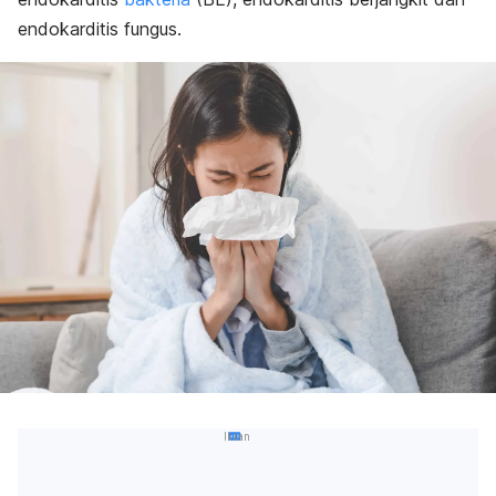
endokarditis fungus.
Iklan