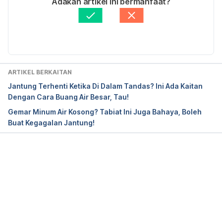
Adakah artikel ini bermanfaat?
problems-and-causes/heart-valves-and-infective-
Fakta Disemak oleh
Hello Doktor Medical Panel
endocarditis
Diperbaharui oleh: 
Fatin Zahra
https://my.clevelandclinic.org/health/diseases/1695
7-endocarditis
ARTIKEL BERKAITAN
https://www.nhs.uk/conditions/endocarditis/
Jantung Terhenti Ketika Di Dalam Tandas? Ini Ada Kaitan
Dengan Cara Buang Air Besar, Tau!
https://medlineplus.gov/ency/article/001098.htm
Gemar Minum Air Kosong? Tabiat Ini Juga Bahaya, Boleh
Buat Kegagalan Jantung!
Loading...