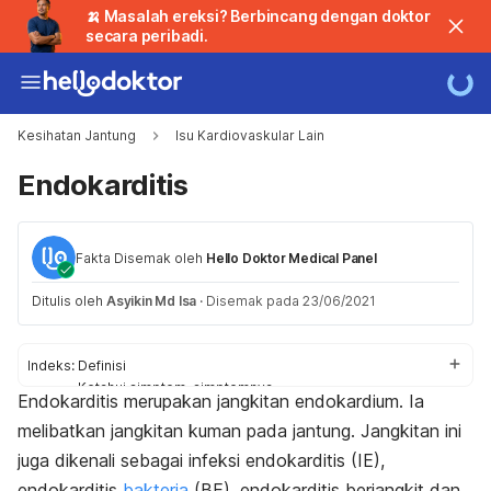
🍌 Masalah ereksi? Berbincang dengan doktor
secara peribadi.
Kesihatan Jantung
Isu Kardiovaskular Lain
Endokarditis
Fakta Disemak oleh
Hello Doktor Medical Panel
Ditulis oleh
Asyikin Md Isa
·
Disemak pada 23/06/2021
Indeks:
Definisi
Ketahui simptom-simptomnya
Endokarditis merupakan jangkitan endokardium. Ia
Ketahui puncanya
melibatkan jangkitan kuman pada jantung.
Jangkitan ini
Ketahui faktor risiko
Diagnosis & rawatan
juga dikenali sebagai infeksi endokarditis (IE),
Perubahan gaya hidup & kaedah pengubatan sampingan
endokarditis
bakteria
(BE), endokarditis berjangkit dan