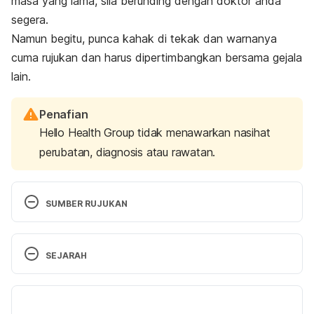
masa yang lama, sila berunding dengan doktor anda
segera.
Namun begitu, punca kahak di tekak dan warnanya
cuma rujukan dan harus dipertimbangkan bersama gejala
lain.
Penafian
Hello Health Group tidak menawarkan nasihat
perubatan, diagnosis atau rawatan.
SUMBER RUJUKAN
Color phlegm. 
SEJARAH
https://wexnermedical.osu.edu/blog/what-does-
the-color-of-your-phlegm-mean. Accessed Feb 15, 
Versi Terbaru
2022.
17/09/2025