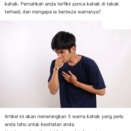
kahak. Pernahkah anda terfikir punca kahak di tekak
Perang
Kahak berdarah
terhasil, dan mengapa ia berbeza warnanya?
Kahak putih
Kahak hitam
Konklusi
Artikel ini akan menerangkan 5 warna kahak yang perlu
anda tahu untuk kesihatan anda.