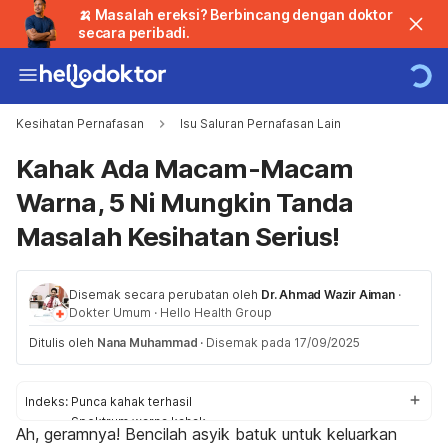
🍌 Masalah ereksi? Berbincang dengan doktor
secara peribadi.
Kesihatan Pernafasan
Isu Saluran Pernafasan Lain
Kahak Ada Macam-Macam
Warna, 5 Ni Mungkin Tanda
Masalah Kesihatan Serius!
Disemak secara perubatan oleh
Dr. Ahmad Wazir Aiman
·
Dokter Umum
·
Hello Health Group
Ditulis oleh
Nana Muhammad
·
Disemak pada 17/09/2025
Indeks:
Punca kahak terhasil
Spektrum warna kahak
Ah, geramnya! Bencilah asyik batuk untuk keluarkan
Kahak kuning