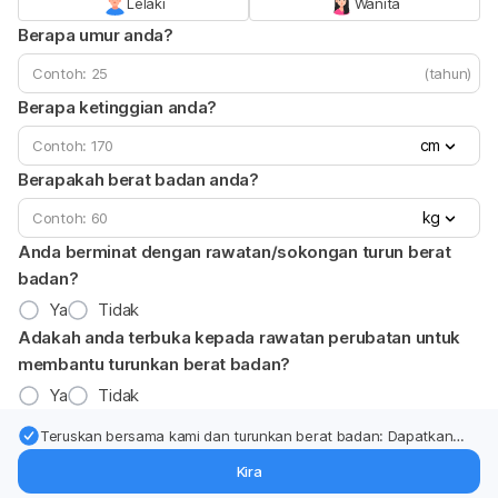
Lelaki
Wanita
Berapa umur anda?
(tahun)
Berapa ketinggian anda?
cm
Berapakah berat badan anda?
kg
Anda berminat dengan rawatan/sokongan turun berat
badan?
Ya
Tidak
Adakah anda terbuka kepada rawatan perubatan untuk
membantu turunkan berat badan?
Ya
Tidak
Teruskan bersama kami dan turunkan berat badan: Dapatkan
kemas kini pakar tentang rawatan & sokongan penurunan berat
Kira
badan terus ke (peti masuk > inbox) anda.