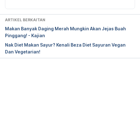
Chiaffarino, F., Candiani, M., Gerli, S., Viganó, P., & 
Parazzini, F. (2018). Dietary habits and semen 
parameters: a systematic narrative review. 
ARTIKEL BERKAITAN
Andrology, 6(1), 104–116. 
Makan Banyak Daging Merah Mungkin Akan Jejas Buah
https://doi.org/10.1111/andr.12452
. Accessed on 
Pinggang! - Kajian
January 25, 2022.
Nak Diet Makan Sayur? Kenali Beza Diet Sayuran Vegan
Dan Vegetarian!
Chavarro, J. E., Toth, T. L., Sadio, S. M., & Hauser, 
R. (2008). Soy food and isoflavone intake in 
relation to semen quality parameters among men 
from an infertility clinic. Human reproduction 
Loading...
(Oxford, England), 23(11), 2584–2590. 
https://doi.org/10.1093/humrep/den243
. Accessed 
on January 25, 2022.
Don’t make the mistake of letting a diet kill sperm. 
https://www.uchicagomedicine.org/forefront/health
-and-wellness-articles/dont-make-the-mistake-of-
letting-a-diet-kill-sperm
. Accessed on January 25, 