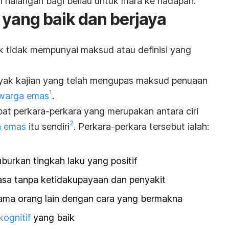
 halangan bagi beliau untuk mara ke hadapan.
yang baik dan berjaya
k tidak mempunyai maksud atau definisi yang
yak kajian yang telah mengupas maksud penuaan
1
warga emas
.
pat perkara-perkara yang merupakan antara ciri
2
a emas
itu sendiri
. Perkara-perkara tersebut ialah:
urkan tingkah laku yang positif
asa tanpa ketidakupayaan dan penyakit
ama orang lain dengan cara yang bermakna
kognitif
yang baik