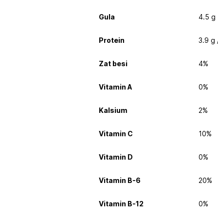
Gula
4.5 g
Protein
3.9 g
Zat besi
4%
Vitamin A
0%
Kalsium
2%
Vitamin C
10%
Vitamin D
0%
Vitamin B-6
20%
Vitamin B-12
0%