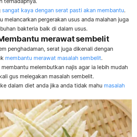
h terhadapnya.
g
sangat kaya dengan serat pasti akan membantu
.
u melancarkan pergerakan usus anda malahan juga
han bakteria baik di dalam usus.
 Membantu merawat sembelit
tem penghadaman, serat juga dikenali dengan
uk
membantu merawat masalah sembelit
.
an membantu melembutkan najis agar ia lebih mudah
kali gus melegakan masalah sembelit.
 ke dalam diet anda jika anda tidak mahu
masalah