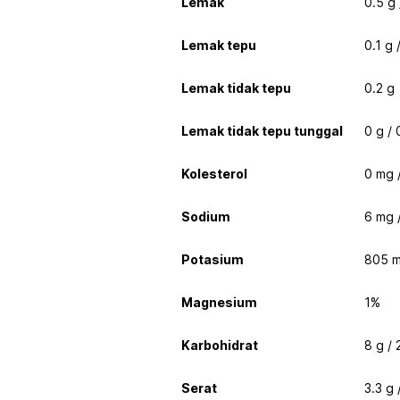
Lemak
0.5 g
Lemak tepu
0.1 g 
Lemak tidak tepu
0.2 g
Lemak tidak tepu tunggal
0 g /
Kolesterol
0 mg 
Sodium
6 mg 
Potasium
805 m
Magnesium
1%
Karbohidrat
8 g /
Serat
3.3 g 