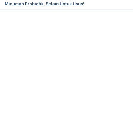
Minuman Probiotik, Selain Untuk Usus!
29 Benefits Of Barley You Probably Never Knew, 
https://www.lifehack.org/articles/lifestyle/29-
benefits-barley-you-probably-never-knew.html, 
Loading...
Accessed Apr 17 2023.