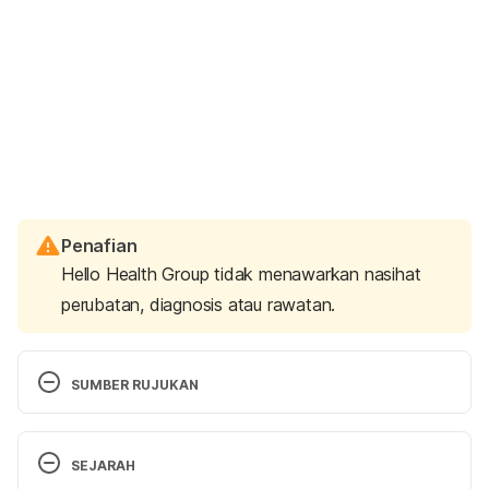
Penafian
Hello Health Group tidak menawarkan nasihat
perubatan, diagnosis atau rawatan.
SUMBER RUJUKAN
https://newsnetwork.mayoclinic.org/discussion/men
SEJARAH
strual-cups-vs-tampons-things-you-might-not-