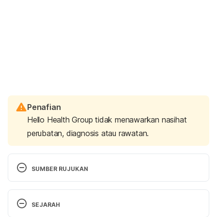
Penafian
Hello Health Group tidak menawarkan nasihat
perubatan, diagnosis atau rawatan.
SUMBER RUJUKAN
https://www.psychologytoday.com/us/blog/living-
SEJARAH
forward/201508/5-ways-move-ex-you-still-love