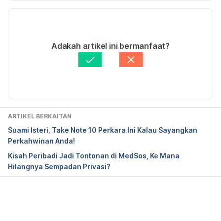
Versi Terbaru
https://www.psychalive.org/how-to-move-on/
18/04/2020
Ditulis oleh 
Ahmad Farid
Adakah artikel ini bermanfaat?
Disemak secara perubatan oleh 
Dr. Joseph Tan
Diperbaharui oleh: 
Nurul Nazrah Nazarudin
ARTIKEL BERKAITAN
Suami Isteri, Take Note 10 Perkara Ini Kalau Sayangkan
Perkahwinan Anda!
Kisah Peribadi Jadi Tontonan di MedSos, Ke Mana
Hilangnya Sempadan Privasi?
Loading...