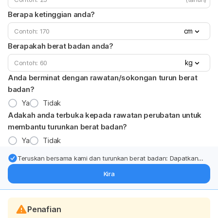
Berapa ketinggian anda?
cm
Berapakah berat badan anda?
kg
Anda berminat dengan rawatan/sokongan turun berat
badan?
Ya
Tidak
Adakah anda terbuka kepada rawatan perubatan untuk
membantu turunkan berat badan?
Ya
Tidak
Teruskan bersama kami dan turunkan berat badan: Dapatkan
kemas kini pakar tentang rawatan & sokongan penurunan berat
Kira
badan terus ke (peti masuk > inbox) anda.
Penafian