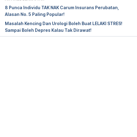
y-search/specialties/urology/ Accessed Jul 28, 2021
8 Punca Individu TAK NAK Carum Insurans Perubatan,
Alasan No. 5 Paling Popular!
Diagnosis erectile dysfunction. 
Masalah Kencing Dan Urologi Boleh Buat LELAKI STRES!
https://www.niddk.nih.gov/health-
Sampai Boleh Depres Kalau Tak Dirawat!
information/urologic-diseases/erectile-
dysfunction/diagnosis/ Accessed Jul 28, 2021
Diagnosis erectile dysfunction. 
Loading...
https://www.ucsfhealth.org/conditions/erectile-
dysfunction/diagnosis#:~:text=In%20making%20a
%20diagnosis%20of,treatment%20and%20a%20suc
cessful%20outcome/ Accessed Jul 28, 2021