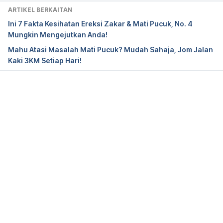
2021.
ARTIKEL BERKAITAN
Ini 7 Fakta Kesihatan Ereksi Zakar & Mati Pucuk, No. 4
Erectile dysfunction. 
Mungkin Mengejutkan Anda!
https://www.hopkinsmedicine.org/health/conditions
Mahu Atasi Masalah Mati Pucuk? Mudah Sahaja, Jom Jalan
-and-diseases/erectile-dysfunction. Accessed Aug 
Kaki 3KM Setiap Hari!
30, 2021.
ADCIRCA- tadalafil tablet. 
https://dailymed.nlm.nih.gov/dailymed/drugInfo.cfm
Loading...
?setid=ff61b237-be8e-461b-8114-78c52a8ad0ae. 
Accessed Aug 30, 2021.
CIALIS- tadalafil tablet, film coated. 
https://dailymed.nlm.nih.gov/dailymed/drugInfo.cfm
?setid=bcd8f8ab-81a2-4891-83db-
24a0b0e25895. Accessed Aug 30, 2021.