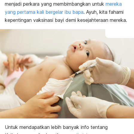
menjadi perkara yang membimbangkan untuk
mereka
Risiko
Tip
yang pertama kali bergelar ibu bapa
. Ayuh, kita fahami
Rekod Vaksin
kepentingan vaksinasi bayi demi kesejahteraan mereka.
Untuk mendapatkan lebih banyak info tentang