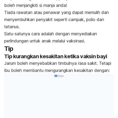
boleh menjangkiti si manja anda!
Tiada rawatan atau penawar yang dapat memulih dan
menyembuhkan penyakit seperti campak, polio dan
tetanus.
Satu-satunya cara adalah dengan menyediakan
perlindungan untuk anak melalui vaksinasi.
Tip
Tip kurangkan kesakitan ketika vaksin bayi
Jarum boleh menyebabkan timbulnya rasa sakit. Tetapi
ibu boleh membantu mengurangkan kesakitan dengan:
Iklan