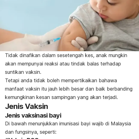
Tidak dinafikan dalam sesetengah kes, anak mungkin
akan mempunyai reaksi atau tindak balas terhadap
suntikan vaksin.
Tetapi anda tidak boleh mempertikaikan bahawa
manfaat vaksin itu jauh lebih besar dan baik berbanding
kemungkinan kesan sampingan yang akan terjadi.
Jenis Vaksin
Jenis vaksinasi bayi
Di bawah menunjukkan imunisasi bayi wajib di Malaysia
dan fungsinya, seperti: