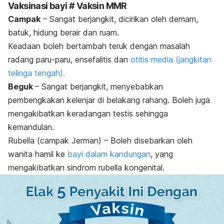
Vaksinasi bayi # Vaksin MMR
Campak
– Sangat berjangkit, dicirikan oleh demam,
batuk, hidung berair dan ruam.
Keadaan boleh bertambah teruk dengan masalah
radang paru-paru, ensefalitis dan
otitis media (jangkitan
telinga tengah).
Beguk
– Sangat berjangkit, menyebabkan
pembengkakan kelenjar di belakang rahang. Boleh juga
mengakibatkan keradangan testis sehingga
kemandulan.
Rubella (campak Jerman)
– Boleh disebarkan oleh
wanita hamil ke
bayi dalam kandungan
, yang
mengakibatkan sindrom rubella kongenital.