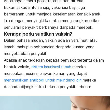
Antaranya seperti polio, tetanus dan difteria.
Bukan sekadar itu sahaja, vaksinasi bayi juga
berperanan untuk menjaga keselamatan kanak-kanak
lain dengan menyingkirkan atau mengurangkan risiko
penularan penyakit berbahaya daripada merebak.
Kenapa perlu suntikan vaksin?
Dalam bahasa mudah, vaksin adalah versi mati atau
lemah, mahupun sebahagian daripada kuman yang
menyebabkan penyakit.
Apabila anak terdedah kepada penyakit tertentu dalam
bentuk vaksin,
sistem imunisasi tubuh
mereka
merupakan mesin melawan kuman yang dapat
menghasilkan antibodi untuk melindungi diri
mereka
daripada dijangkiti jika terkena penyakit sebenar.